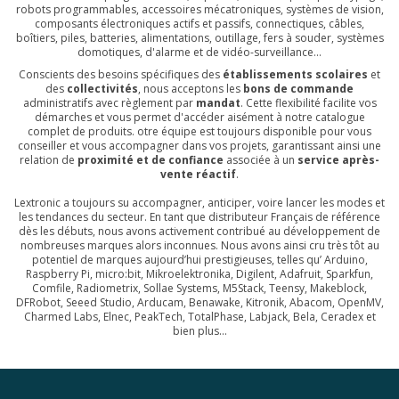
robots programmables, accessoires mécatroniques, systèmes de vision,
composants électroniques actifs et passifs, connectiques, câbles,
boîtiers, piles, batteries, alimentations, outillage, fers à souder, systèmes
domotiques, d'alarme et de vidéo-surveillance...
Conscients des besoins spécifiques des
établissements scolaires
et
des
collectivités
, nous acceptons les
bons de commande
administratifs avec règlement par
mandat
. Cette flexibilité facilite vos
démarches et vous permet d'accéder aisément à notre catalogue
complet de produits. otre équipe est toujours disponible pour vous
conseiller et vous accompagner dans vos projets, garantissant ainsi une
relation de
proximité et de confiance
associée à un
service après-
vente réactif
.
Lextronic a toujours su accompagner, anticiper, voire lancer les modes et
les tendances du secteur. En tant que distributeur Français de référence
dès les débuts, nous avons activement contribué au développement de
nombreuses marques alors inconnues. Nous avons ainsi cru très tôt au
potentiel de marques aujourd’hui prestigieuses, telles qu’
Arduino
,
Raspberry Pi
,
micro:bit
,
Mikroelektronika
,
Digilent
,
Adafruit
,
Sparkfun
,
Comfile
,
Radiometrix
,
Sollae Systems
,
M5Stack
,
Teensy
,
Makeblock
,
DFRobot
,
Seeed Studio
,
Arducam
,
Benawake
,
Kitronik
,
Abacom
,
OpenMV
,
Charmed Labs
,
Elnec
,
PeakTech
,
TotalPhase
,
Labjack
,
Bela
,
Ceradex
et
bien plus...