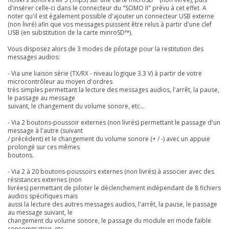
d'insérer celle-ci dans le connecteur du "SOMO II" prévu à cet effet. A
noter qu'il est également possible d'ajouter un connecteur USB externe
(non livré) afin que vos messages puissent être relus à partir d'une clef
USB (en substitution de la carte minroSD™).
Vous disposez alors de 3 modes de pilotage pour la restitution des
messages audios:
- Via une liaison série (TX/RX - niveau logique 3.3 V) à partir de votre
microcontrôleur au moyen d'ordres
très simples permettant la lecture des messages audios, l'arrêt, la pause,
le passage au message
suivant, le changement du volume sonore, etc...
- Via 2 boutons-poussoir externes (non livrés) permettant le passage d'un
message à l'autre (suivant
/ précédent) et le changement du volume sonore (+ / -) avec un appuie
prolongé sur ces mêmes
boutons.
- Via 2 à 20 boutons-poussoirs externes (non livrés) à associer avec des
résistances externes (non
livrées) permettant de piloter le déclenchement indépendant de 8 fichiers
audios spécifiques mais
aussi
la lecture des autres messages audios, l'arrêt, la pause, le passage
au message suivant, le
c
hangement du volume sonore, le passage du module en mode faible
consommation, etc...