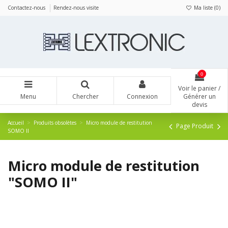
Panneau de gestion des cookies
Contactez-nous
Rendez-nous visite
Ma liste (
0
)
0
Voir le panier /
Menu
Chercher
Connexion
Générer un
devis
Accueil
Produits obsolètes
Micro module de restitution
Page Produit
SOMO II
Micro module de restitution
"SOMO II"