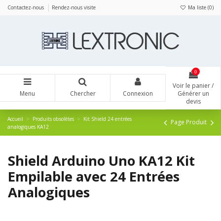
Panneau de gestion des cookies
Contactez-nous
Rendez-nous visite
Ma liste (
0
)
0
Voir le panier /
Menu
Chercher
Connexion
Générer un
devis
Accueil
Produits obsolètes
Kit Shield 24 entrées
Page Produit
analogiques KA12
Shield Arduino Uno KA12 Kit
Empilable avec 24 Entrées
Analogiques