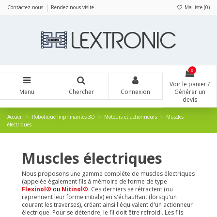
Panneau de gestion des cookies
Contactez-nous
Rendez-nous visite
Ma liste (
0
)
0
Voir le panier /
Menu
Chercher
Connexion
Générer un
devis
Accueil
Robotique Imprimantes 3D
Moteurs et actionneurs
Muscles
électriques
Muscles électriques
Nous proposons une gamme complète de muscles électriques
(appelée également fils à mémoire de forme de type
Flexinol®
ou
Nitinol®
. Ces derniers se rétractent (ou
reprennent leur forme initiale) en s'échauffant (lorsqu'un
courant les traverses), créant ainsi l'équivalent d'un actionneur
électrique.
Pour se détendre, le fil doit être refroidi. Les fils