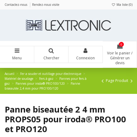
Panneau de gestion des cookies
Contactez-nous
Rendez-nous visite
Ma liste (
0
)
0
Voir le panier /
Menu
Chercher
Connexion
Générer un
devis
Accueil
Fer a souder et outillage pour électronique
Matériel de soudage
Fers à gaz
Pannes pour fers à
Page Produit
gaz
Pannes pour iroda® PRO100/120
Panne
biseautée 2,4 mm pour PRO100/120
Panne biseautée 2 4 mm
PROPS05 pour iroda® PRO100
et PRO120