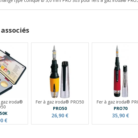
change type conique Ø 3,0 mm PRO S03 pour fers à gaz iroda® PRO
 associés
à gaz iroda®
Fer à gaz iroda® PRO50
Fer à gaz iroda® P
O50
PRO50
PRO70
50K
26,90 €
35,90 €
90 €