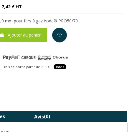
7,42 € HT
 3,0 mm
pour fers à gaz iroda® PRO50/70
Ajouter au panier
is de port à partir de 7.90 €
infos
es
Avis
(0)