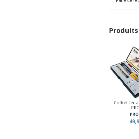
Pane de re
Produits
Coffret fer 
PR
PRO
49,