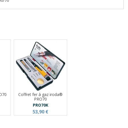
50/70
RO70
Coffret fer à gaz iroda®
PRO70
PRO70K
53,90 €