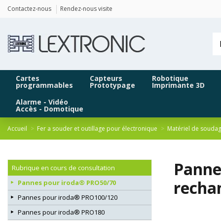
Panneau de gestion des cookies
Contactez-nous
Rendez-nous visite
Cartes
Capteurs
Robotique
programmables
Prototypage
Imprimante 3D
Alarme - Vidéo
Accès - Domotique
Accueil
Fer a souder et outillage pour électronique
Matériel de souda
Panne
Rubrique en cours de consultation
recha
Pannes pour iroda® PRO50/70
Pannes pour iroda® PRO100/120
Pannes pour iroda® PRO180