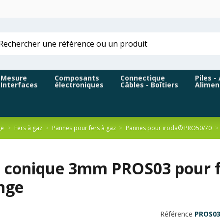
Mesure
Composants
Connectique
Piles -
Interfaces
électroniques
Câbles - Boîtiers
Alimen
ge
Fers à gaz
Pannes pour fers à gaz
Pannes pour iroda® PRO50/70
 conique 3mm PROS03 pour fe
nge
Référence
PROS0