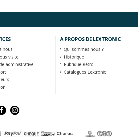
ICES
A PROPOS DE LEXTRONIC
z-nous
Qui sommes nous ?
us visite
Historique
 administrative
Rubrique Rétro
port
Catalogues Lextronic
teurs
ion