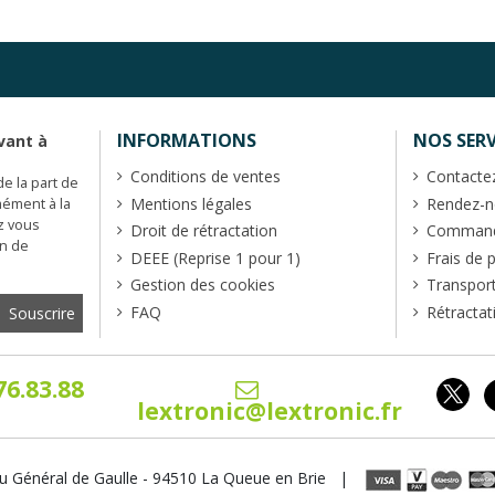
INFORMATIONS
NOS SERV
vant à
Conditions de ventes
Contacte
de la part de
Mentions légales
Rendez-no
mément à la
z vous
Droit de rétractation
Commande
en de
DEEE (Reprise 1 pour 1)
Frais de 
Gestion des cookies
Transpor
FAQ
Rétractat
76.83.88
lextronic@lextronic.fr
u Général de Gaulle - 94510 La Queue en Brie |