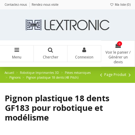
Panneau de gestion des cookies
Contactez-nous
Rendez-nous visite
Ma liste (
0
)
0
Voir le panier /
Menu
Chercher
Connexion
Générer un
devis
Accueil
Robotique Imprimantes 3D
Pièces mécaniques
Page Produit
Pignons
Pignon plastique 18 dents (48 Pitch)
Pignon plastique 18 dents
GF183 pour robotique et
modélisme