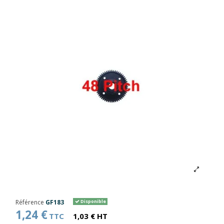
Référence
GF183
Disponible
1,24 €
TTC
1,03 € HT