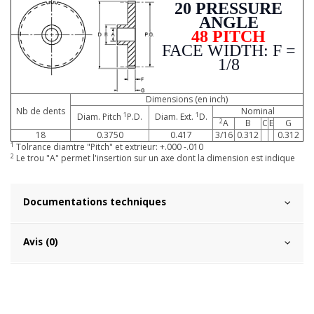
20 PRESSURE
ANGLE
48 PITCH
FACE WIDTH: F =
1/8
Dimensions (en inch)
Nb de dents
Nominal
1
1
Diam. Pitch
P.D.
Diam. Ext.
D.
2
A
B
C
E
G
18
0.3750
0.417
3/16
0.312
0.312
1
Tolrance diamtre "Pitch" et extrieur: +.000 -.010
2
Le trou "A" permet l'insertion sur un axe dont la dimension est indique
Documentations techniques
Avis (0)