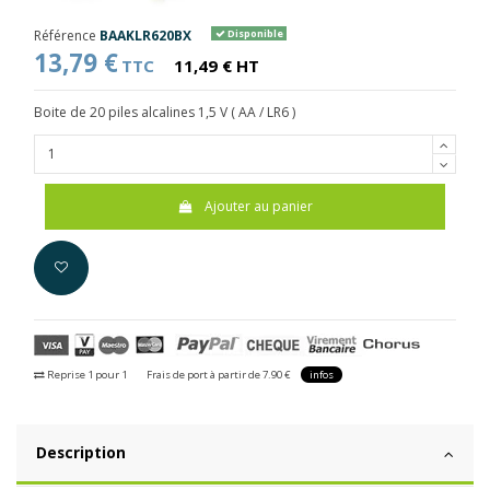
Référence
BAAKLR620BX
Disponible
13,79 €
TTC
11,49 € HT
Boite de 20 piles alcalines 1,5 V ( AA / LR6 )
Ajouter au panier
Reprise 1 pour 1
Frais de port à partir de 7.90 €
infos
Description