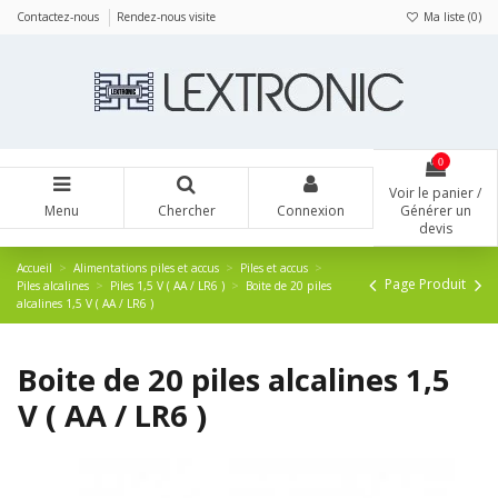
Panneau de gestion des cookies
Contactez-nous
Rendez-nous visite
Ma liste (
0
)
0
Voir le panier /
Menu
Chercher
Connexion
Générer un
devis
Accueil
Alimentations piles et accus
Piles et accus
Page Produit
Piles alcalines
Piles 1,5 V ( AA / LR6 )
Boite de 20 piles
alcalines 1,5 V ( AA / LR6 )
Boite de 20 piles alcalines 1,5
V ( AA / LR6 )