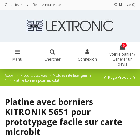
Panneau de gestion des cookies
Contactez-nous
Rendez-nous visite
Ma liste (
0
)
0
Voir le panier /
Menu
Chercher
Connexion
Générer un
devis
Accueil
Produits obsolètes
Modules interface (gamme
Page Produit
1)
Platine borniers pour micro:bit
Platine avec borniers
KITRONIK 5651 pour
prototypage facile sur carte
microbit