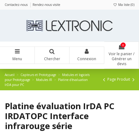
Panneau de gestion des cookies
Contactez-nous
Rendez-nous visite
Ma liste (
0
)
0
Voir le panier /
Menu
Chercher
Connexion
Générer un
devis
Accueil
Capteurs et Prototypage
Modules et logiciels
Page Produit
pour Prototypage
Modules IR
Platine d'évaluation
IrDA pour PC
Platine évaluation IrDA PC
IRDATOPC Interface
infrarouge série