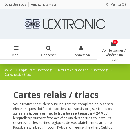
Panneau de gestion des cookies
Contactez-nous
Rendez-nous visite
Ma liste (
0
)
0
Voir le panier /
Menu
Chercher
Connexion
Générer un
devis
Accueil
Capteurs et Prototypage
Modules et logiciels pour Prototypage
Cartes relais / triacs
Cartes relais / triacs
Vous trouverez ci-dessous une gamme complète de platines
électroniques dotées de sorties sur transistors, sur triacs ou
sur relais (
pour commutation basse tension < 24 Vcc
),
lesquelles pourront être activées via des sorties collecteurs
ouverts ou des sorties logiques de vos plateformes arduino,
Raspberry, mbed, Photon, Pyboard, Teensy, Feather, Cubloc,