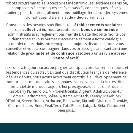
robots programmables, accessoires mécatroniques, systèmes de vision,
composants électroniques actifs et passifs, connectiques, câbles,
boîtiers, piles, batteries, alimentations, outillage, fers à souder, systèmes
domotiques, d'alarme et de vidéo-surveillance...
Conscients des besoins spécifiques des
établissements scolaires
et
des
collectivités
, nous acceptons les
bons de commande
administratifs avec règlement par
mandat
. Cette flexibilité facilite vos
démarches et vous permet d'accéder aisément à notre catalogue
complet de produits. otre équipe est toujours disponible pour vous
conseiller et vous accompagner dans vos projets, garantissant ainsi une
relation de
proximité et de confiance
associée à un
service après-
vente réactif
.
Lextronic a toujours su accompagner, anticiper, voire lancer les modes et
les tendances du secteur. En tant que distributeur Français de référence
dès les débuts, nous avons activement contribué au développement de
nombreuses marques alors inconnues. Nous avons ainsi cru très tôt au
potentiel de marques aujourd’hui prestigieuses, telles qu’
Arduino
,
Raspberry Pi
,
micro:bit
,
Mikroelektronika
,
Digilent
,
Adafruit
,
Sparkfun
,
Comfile
,
Radiometrix
,
Sollae Systems
,
M5Stack
,
Teensy
,
Makeblock
,
DFRobot
,
Seeed Studio
,
Arducam
,
Benawake
,
Kitronik
,
Abacom
,
OpenMV
,
Charmed Labs
,
Elnec
,
PeakTech
,
TotalPhase
,
Labjack
,
Bela
,
Ceradex
et
bien plus...