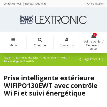
Panneau de gestion des cookies
Contactez-nous
Rendez-nous visite
Ma liste (
0
)
0
Voir le panier /
Menu
Chercher
Connexion
Générer un
devis
Accueil
Son loisirs kits livres
Multimédia
Nedis
Page Produit
Prise intelligente SmartLife
Prise intelligente extérieure
WIFIPO130EWT avec contrôle
Wi Fi et suivi énergétique