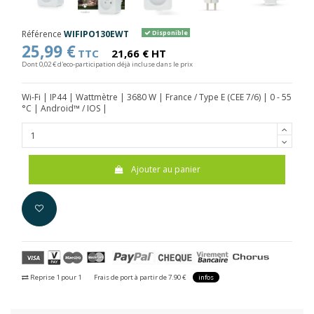
Référence
WIFIPO130EWT
Disponible
25,99 €
TTC
21,66 € HT
Dont 0,02 € d'eco-participation déjà incluse dans le prix
Wi-Fi | IP44 | Wattmètre | 3680 W | France / Type E (CEE 7/6) | 0 - 55
°C | Android™ / IOS |
Ajouter au panier
Reprise 1 pour 1
Frais de port à partir de 7.90 €
infos