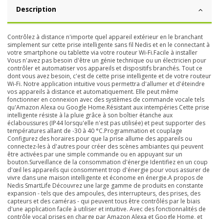
Description
Contrôlez à distance n'importe quel appareil extérieur en le branchant
simplement sur cette prise intelligente sans fil Nedis et en le connectant à
votre smartphone ou tablette via votre routeur Wi-Fi.Facile à installer
Vous n'avez pas besoin d'être un génie technique ou un électricien pour
contrôler et automatiser vos appareils et dispositifs branchés. Tout ce
dont vous avez besoin, c'est de cette prise intelligente et de votre routeur
Wi-Fi. Notre application intuitive vous permettra d'allumer et d'éteindre
vos appareils à distance et automatiquement. Elle peut même
fonctionner en connexion avec des systèmes de commande vocale tels
qu'Amazon Alexa ou Google Home.Résistant aux intempéries Cette prise
intelligente résiste à la pluie grâce à son boîtier étanche aux
éclaboussures (IP44 lorsqu'elle n'est pas utilisée) et peut supporter des
températures allant de -30 à 40 °C.Programmation et couplage
Configurez des horaires pour que la prise allume des appareils ou
connectez-les à d'autres pour créer des scènes ambiantes qui peuvent
être activées par une simple commande ou en appuyant sur un
bouton.Surveillance de la consommation d'énergie Identifiez en un coup
d'œil les appareils qui consomment trop d'énergie pour vous assurer de
vivre dans une maison intelligente et économe en énergie.A propos de
Nedis SmartLife Découvrez une large gamme de produits en constante
expansion - tels que des ampoules, des interrupteurs, des prises, des
capteurs et des caméras - qui peuvent tous être contrôlés par le biais
d'une application facile à utiliser et intuitive. Avec des fonctionnalités de
contrôle vocal prises en charge par Amazon Alexa et Google Home, et