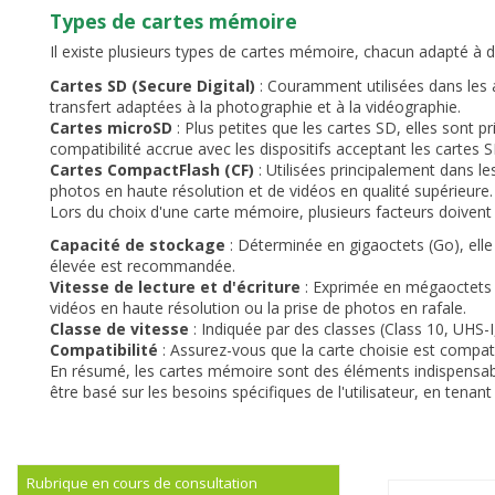
Types de cartes mémoire
Il existe plusieurs types de cartes mémoire, chacun adapté à d
Cartes SD (Secure Digital)
: Couramment utilisées dans les a
transfert adaptées à la photographie et à la vidéographie.
Cartes microSD
: Plus petites que les cartes SD, elles sont 
compatibilité accrue avec les dispositifs acceptant les cartes 
Cartes CompactFlash (CF)
: Utilisées principalement dans le
photos en haute résolution et de vidéos en qualité supérieure.
Lors du choix d'une carte mémoire, plusieurs facteurs doivent 
Capacité de stockage
: Déterminée en gigaoctets (Go), elle 
élevée est recommandée.
Vitesse de lecture et d'écriture
: Exprimée en mégaoctets p
vidéos en haute résolution ou la prise de photos en rafale.
Classe de vitesse
: Indiquée par des classes (Class 10, UHS-I
Compatibilité
: Assurez-vous que la carte choisie est compati
En résumé, les cartes mémoire sont des éléments indispensable
être basé sur les besoins spécifiques de l'utilisateur, en tenant 
Rubrique en cours de consultation