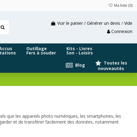
Ma liste (
0
)
Voir le panier / Générer un devis
/
Vide
Connexion
 Accus
Outillage
Kits - Livres
tations
Fers à souder
Son - Loisirs
Toutes les
Blog
nouveautés
tels que les appareils photo numériques, les smartphones, les
egarder et de transférer facilement des données, notamment