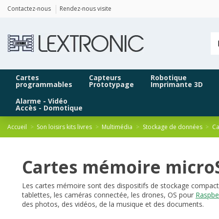
Panneau de gestion des cookies
Contactez-nous
Rendez-nous visite
Cartes
Capteurs
Robotique
programmables
Prototypage
Imprimante 3D
Alarme - Vidéo
Accès - Domotique
Accueil
Son loisirs kits livres
Multimédia
Stockage de données
Ca
Cartes mémoire micro
Les cartes mémoire sont des dispositifs de stockage compacts 
tablettes, les caméras connectée, les drones, OS pour
Raspber
des photos, des vidéos, de la musique et des documents.