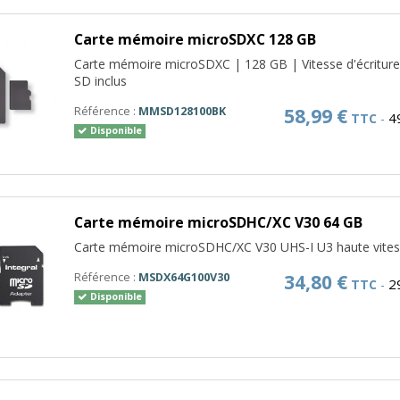
Carte mémoire microSDXC 128 GB
Carte mémoire microSDXC | 128 GB | Vitesse d'écriture:
SD inclus
Référence :
MMSD128100BK
58,99 €
4
TTC
-
Disponible
Carte mémoire microSDHC/XC V30 64 GB
Carte mémoire microSDHC/XC V30 UHS-I U3 haute vite
Référence :
MSDX64G100V30
34,80 €
2
TTC
-
Disponible