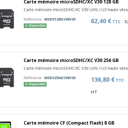
Carte mémoire microSDHC/XC V30 128 GB
Carte mémoire microSDHC/XC V30 UHS-I U3 haute vite
Référence :
MSDX128G100V30
62,40 €
5
TTC
-
Disponible
Carte mémoire microSDHC/XC V30 256 GB
Carte mémoire microSDHC/XC V30 UHS-I U3 haute vite
Référence :
MSDX256G100V30
136,80 €
TTC
-
Disponible
HT
Carte mémoire CF (Compact Flash) 8 GB