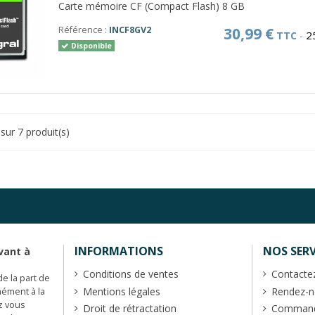
Carte mémoire CF (Compact Flash) 8 GB
Référence :
INCF8GV2
30,99 €
2
TTC
-
Disponible
sur 7 produit(s)
INFORMATIONS
NOS SERV
vant à
Conditions de ventes
Contacte
de la part de
Mentions légales
Rendez-no
mément à la
z vous
Droit de rétractation
Commande