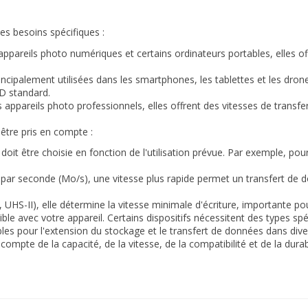
es besoins spécifiques :
ppareils photo numériques et certains ordinateurs portables, elles of
principalement utilisées dans les smartphones, les tablettes et les d
SD standard.
s appareils photo professionnels, elles offrent des vitesses de transfer
être pris en compte :
doit être choisie en fonction de l'utilisation prévue. Par exemple, pou
ar seconde (Mo/s), une vitesse plus rapide permet un transfert de do
, UHS-II), elle détermine la vitesse minimale d'écriture, importante p
ble avec votre appareil. Certains dispositifs nécessitent des types spé
s pour l'extension du stockage et le transfert de données dans divers
compte de la capacité, de la vitesse, de la compatibilité et de la durabi