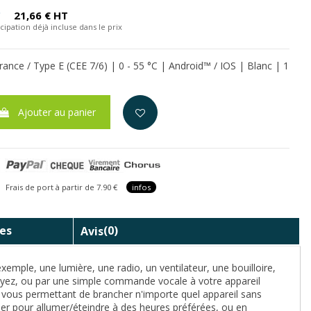
C
21,66 € HT
cipation déjà incluse dans le prix
rance / Type E (CEE 7/6) | 0 - 55 °C | Android™ / IOS | Blanc | 1
Ajouter au panier
is de port à partir de 7.90 €
infos
es
Avis
(0)
exemple, une lumière, une radio, un ventilateur, une bouilloire,
oyez, ou par une simple commande vocale à votre appareil
 vous permettant de brancher n'importe quel appareil sans
rier pour allumer/éteindre à des heures préférées, ou en