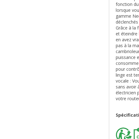
fonction du
lorsque vou
gamme Nedi
déclenchés
Grâce à la 
et éteindre
en avez vra
pas à la ma
cambrioleur
puissance e
consomme o
pour contrô
linge est t
vocale : Vo
sans avoir 
électricien
votre route
Spécificat