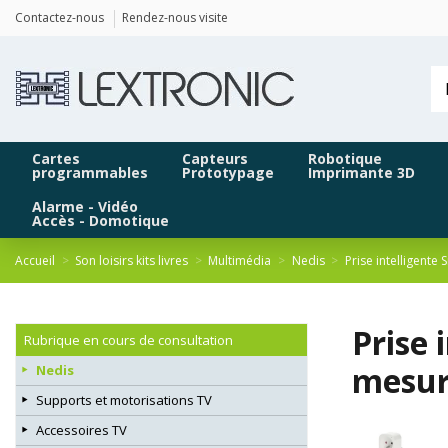
Panneau de gestion des cookies
Contactez-nous
Rendez-nous visite
Cartes
Capteurs
Robotique
programmables
Prototypage
Imprimante 3D
Alarme - Vidéo
Accès - Domotique
Accueil
Son loisirs kits livres
Multimédia
Nedis
Prise intelligente 
Prise
Rubrique en cours de consultation
mesur
Nedis
Supports et motorisations TV
Accessoires TV