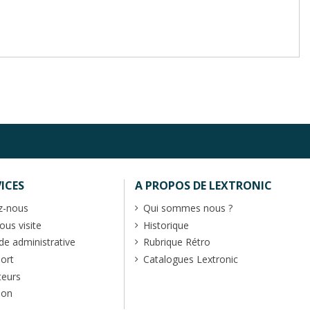
ICES
A PROPOS DE LEXTRONIC
z-nous
Qui sommes nous ?
us visite
Historique
 administrative
Rubrique Rétro
port
Catalogues Lextronic
teurs
ion