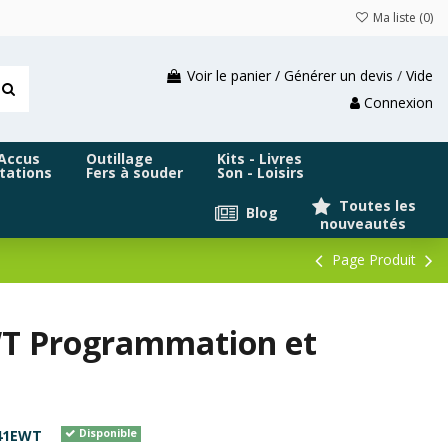
Ma liste (
0
)
Voir le panier / Générer un devis
/
Vide
Connexion
 Accus
Outillage
Kits - Livres
tations
Fers à souder
Son - Loisirs
Toutes les
Blog
nouveautés
Page Produit
EWT Programmation et
41EWT
Disponible