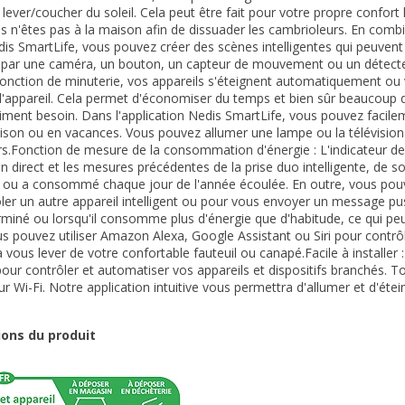
 lever/coucher du soleil. Cela peut être fait pour votre propre confor
s n'êtes pas à la maison afin de dissuader les cambrioleurs. En combina
s SmartLife, vous pouvez créer des scènes intelligentes qui peuven
 par une caméra, un bouton, un capteur de mouvement ou un détecte
fonction de minuterie, vos appareils s'éteignent automatiquement 
 l'appareil. Cela permet d'économiser du temps et bien sûr beaucoup 
iment besoin. Dans l'application Nedis SmartLife, vous pouvez faci
ison ou en vacances. Vous pouvez allumer une lampe ou la télévision 
s.Fonction de mesure de la consommation d'énergie : L'indicateur d
n direct et les mesures précédentes de la prise duo intelligente, de so
u a consommé chaque jour de l'année écoulée. En outre, vous pouve
ler un autre appareil intelligent ou pour vous envoyer un message pus
erminé ou lorsqu'il consomme plus d'énergie que d'habitude, ce qui 
us pouvez utiliser Amazon Alexa, Google Assistant ou Siri pour contrôle
à vous lever de votre confortable fauteuil ou canapé.Facile à installer
 pour contrôler et automatiser vos appareils et dispositifs branchés. To
ur Wi-Fi. Notre application intuitive vous permettra d'allumer et d'ét
ions du produit