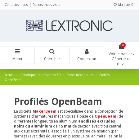
Panneau de gestion des cookies
Contactez-nous
Rendez-nous visite
Ma liste (
0
)
0
Voir le panier /
Menu
Chercher
Connexion
Générer un
devis
Accueil
Robotique Imprimantes 3D
Pièces mécaniques
Profilés
OpenBeam
Profilés OpenBeam
La société
MakerBeam
est spécialisée dans la conception de
systèmes d'armatures mécaniques à base de
OpenBeam
(de
différentes longueurs) en aluminium
anodisés extrudés
noirs ou aluminium
de
15 mm
de section avec trou central
aux deux extrémités, associés à un système de fixation (par
serrage) avec des équerres en plastique ou en métal (selon la