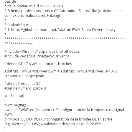
pas de
* de la platine shield MIKROE-1581)
* Schéma publié sous licence CC Attribution-ShareALike (
Arduino et ses
connexions réalisés avec Fritzing)
*
* Bibliothèque
* 1. https://github.com/adafruit/Adafruit-PWM-Servo-Driver-Library
*
***********************************************************
*************/
#include <Wire.h> // appel des bibliothèques
#include <Adafruit_PWMServoDriver.h>
#define OE 17 // affectation des broches
Adafruit_PWMServoDriver pwm = Adafruit_PWMServoDriver(0x40); //
création de l'objet pwm
#define frequence 50
#define numero_sortie 0
void setup()
{
pwm.begin();
pwm.setPWMFreq(frequence); // configuration de la fréquence du signal
PWM
pinMode(OE,OUTPUT); // configuration de la broche OE en sortie
digitalWrite(OE,LOW); // validation des sorties du PCA9685
}