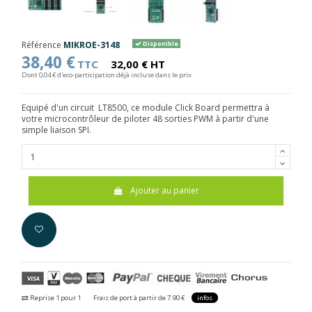
Référence
MIKROE-3148
Disponible
38,40 €
TTC
32,00 € HT
Dont 0,04 € d'eco-participation déjà incluse dans le prix
Equipé d'un circuit LT8500, ce module Click Board permettra à
votre microcontrôleur de piloter 48 sorties PWM à partir d'une
simple liaison SPI.
Ajouter au panier
Reprise 1 pour 1
Frais de port à partir de 7.90 €
infos