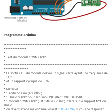
Programme Arduino
/***********************************************************
*************
*
* Test du module "PWM Click"
*
***********************************************************
**************
* La sortie CH0 du module délivre un signal carré ayant une fréquence de
50 Hz
* et un rapport cyclique de 50%
*
* Matériel
* 1 Arduino Uno (A000066)
* 1 Shield "Click" pour arduino UNO (Réf. : MIKROE-1581)
* 1 Module "PWM Click" (Réf.: MIKROE-1898) inséré sur le support N°1 du
shield
* ou divers straps mâles/femelles (réf.:
PRT-12794
) si vous ne disposez