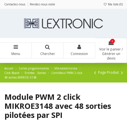
Panneau de gestion des cookies
Contactez-nous
Rendez-nous visite
Ma liste (
0
)
0
Voir le panier /
Menu
Chercher
Connexion
Générer un
devis
Accueil
Cartes programmables
Mikroelektronika
Page Produit
Click Board
Entrées - Sorties
Contrôleur PWM 2 click
48 sorties MIKROE-3148
Module PWM 2 click
MIKROE3148 avec 48 sorties
pilotées par SPI