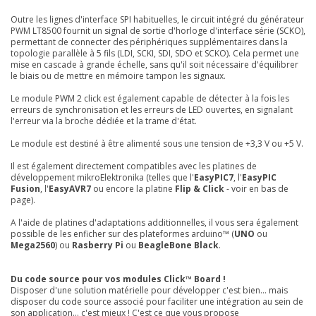
Outre les lignes d'interface SPI habituelles, le circuit intégré du générateur
PWM LT8500 fournit un signal de sortie d'horloge d'interface série (SCKO),
permettant de connecter des périphériques supplémentaires dans la
topologie parallèle à 5 fils (LDI, SCKI, SDI, SDO et SCKO). Cela permet une
mise en cascade à grande échelle, sans qu'il soit nécessaire d'équilibrer
le biais ou de mettre en mémoire tampon les signaux.
Le module PWM 2 click est également capable de détecter à la fois les
erreurs de synchronisation et les erreurs de LED ouvertes, en signalant
l'erreur via la broche dédiée et la trame d'état.
Le module est destiné à être alimenté sous une tension de +3,3 V ou +5 V.
Il est également directement compatibles avec les platines de
développement mikroElektronika (telles que l'
EasyPIC7
, l'
EasyPIC
Fusion
, l'
EasyAVR7
ou encore la platine
Flip & Click
- voir en bas de
page).
A l'aide de platines d'adaptations additionnelles, il vous sera également
possible de les enficher sur des plateformes arduino™ (
UNO
ou
Mega2560
) ou
Rasberry Pi
ou
BeagleBone Black
.
Du code source pour vos modules Click™ Board !
Disposer d'une solution matérielle pour développer c'est bien... mais
disposer du code source associé pour faciliter une intégration au sein de
son application... c'est mieux ! C'est ce que vous propose