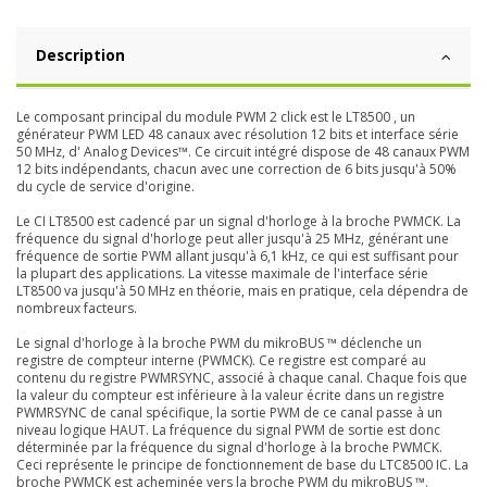
Description
Le composant principal du module PWM 2 click est le LT8500 , un
générateur PWM LED 48 canaux avec résolution 12 bits et interface série
50 MHz, d' Analog Devices™. Ce circuit intégré dispose de 48 canaux PWM
12 bits indépendants, chacun avec une correction de 6 bits jusqu'à 50%
du cycle de service d'origine.
Le CI LT8500 est cadencé par un signal d'horloge à la broche PWMCK. La
fréquence du signal d'horloge peut aller jusqu'à 25 MHz, générant une
fréquence de sortie PWM allant jusqu'à 6,1 kHz, ce qui est suffisant pour
la plupart des applications. La vitesse maximale de l'interface série
LT8500 va jusqu'à 50 MHz en théorie, mais en pratique, cela dépendra de
nombreux facteurs.
Le signal d'horloge à la broche PWM du mikroBUS ™ déclenche un
registre de compteur interne (PWMCK). Ce registre est comparé au
contenu du registre PWMRSYNC, associé à chaque canal. Chaque fois que
la valeur du compteur est inférieure à la valeur écrite dans un registre
PWMRSYNC de canal spécifique, la sortie PWM de ce canal passe à un
niveau logique HAUT. La fréquence du signal PWM de sortie est donc
déterminée par la fréquence du signal d'horloge à la broche PWMCK.
Ceci représente le principe de fonctionnement de base du LTC8500 IC. La
broche PWMCK est acheminée vers la broche PWM du mikroBUS ™.