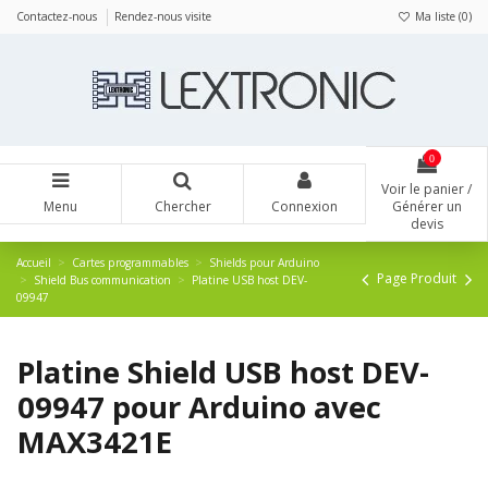
Panneau de gestion des cookies
Contactez-nous
Rendez-nous visite
Ma liste (
0
)
0
Voir le panier /
Menu
Chercher
Connexion
Générer un
devis
Accueil
Cartes programmables
Shields pour Arduino
Page Produit
Shield Bus communication
Platine USB host DEV-
09947
Platine Shield USB host DEV-
09947 pour Arduino avec
MAX3421E