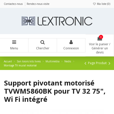
Panneau de gestion des cookies
Contactez-nous
Rendez-nous visite
Ma liste (
0
)
0
Voir le panier /
Menu
Chercher
Connexion
Générer un
devis
Accueil
Son loisirs kits livres
Multimédia
Nedis
Page Produit
Montage TV mural motorisé
Support pivotant motorisé
TVWM5860BK pour TV 32 75",
Wi Fi intégré