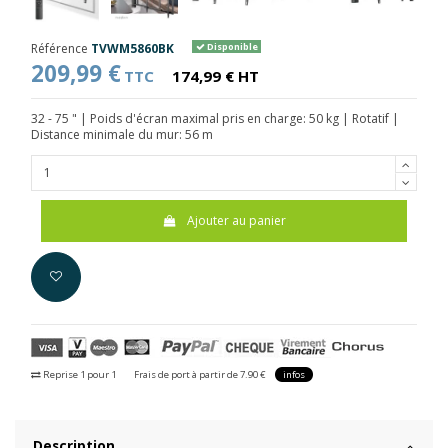
Référence
TVWM5860BK
Disponible
209,99 €
TTC
174,99 € HT
32 - 75 " | Poids d'écran maximal pris en charge: 50 kg | Rotatif |
Distance minimale du mur: 56 m
Ajouter au panier
Reprise 1 pour 1
Frais de port à partir de 7.90 €
infos
Description