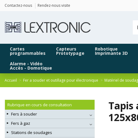
Panneau de gestion des cookies
Contactez-nous
Rendez-nous visite
Cartes
Capteurs
Robotique
programmables
Prototypage
Imprimante 3D
Alarme - Vidéo
Accès - Domotique
Accueil
Fer a souder et outillage pour électronique
Matériel de souda
Tapis 
Rubrique en cours de consultation
125x8
Fers à souder
Fers à gaz
Stations de soudages