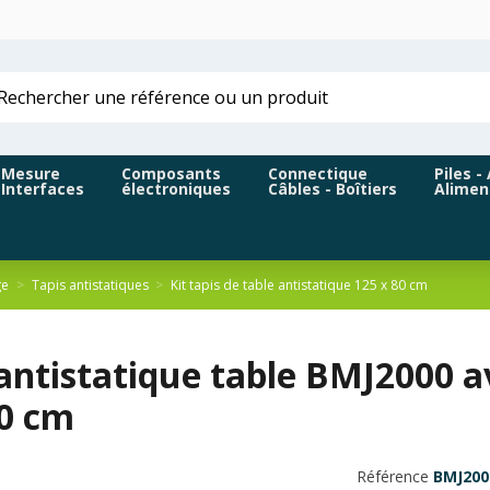
Mesure
Composants
Connectique
Piles -
Interfaces
électroniques
Câbles - Boîtiers
Alimen
ge
Tapis antistatiques
Kit tapis de table antistatique 125 x 80 cm
antistatique table BMJ2000 a
0 cm
Référence
BMJ200