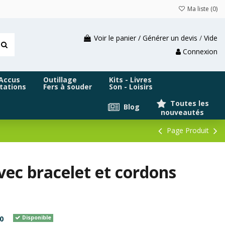
Ma liste (
0
)
Voir le panier / Générer un devis
/
Vide
Connexion
 Accus
Outillage
Kits - Livres
tations
Fers à souder
Son - Loisirs
Toutes les
Blog
nouveautés
Page Produit
vec bracelet et cordons
0
Disponible