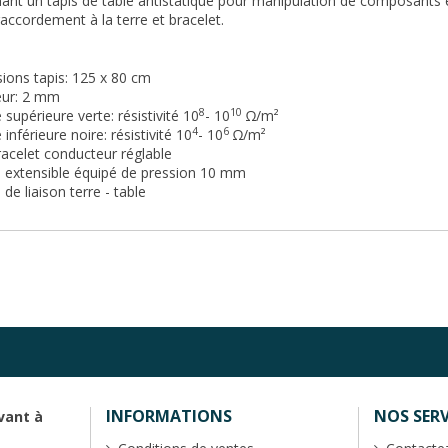
ant un tapis de table antistatique pour manipulation de composants é
accordement à la terre et bracelet.
ions tapis: 125 x 80 cm
eur: 2 mm
8
10
 supérieure verte: résistivité 10
- 10
Ω/m²
4
6
 inférieure noire: résistivité 10
- 10
Ω/m²
acelet conducteur réglable
 extensible équipé de pression 10 mm
de liaison terre - table
INFORMATIONS
NOS SERV
vant à