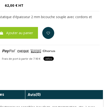
C
62,00 € HT
istatique d'épaisseur 2 mm bicouche souple avec cordons et
Ajouter au panier
is de port à partir de 7.90 €
infos
es
Avis
(0)