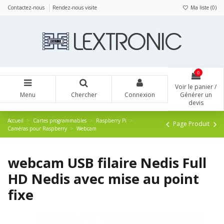
Panneau de gestion des cookies
Contactez-nous
Rendez-nous visite
Ma liste (
0
)
0
Voir le panier /
Menu
Chercher
Connexion
Générer un
devis
Accueil
Cartes programmables
Raspberry Pi
Page Produit
Caméras pour Raspberry
Webcam
webcam USB filaire Nedis Full
HD Nedis avec mise au point
fixe