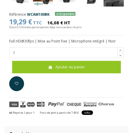
Référence
WCAM100BK
Disponible
19,29 €
TTC
16,08 € HT
Dont 0,12 € d'eco-participation déjà incluse dans le prix
Full HD@30fps | Mise au Point Fixe | Microphone intégré | Noir
Ajouter au panier
Reprise 1 pour 1
Frais de port à partir de 7.90 €
infos