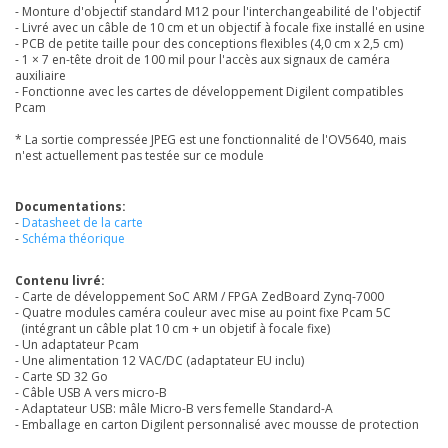
- Monture d'objectif standard M12 pour l'interchangeabilité de l'objectif
- Livré avec un câble de 10 cm et un objectif à focale fixe installé en usine
- PCB de petite taille pour des conceptions flexibles (4,0 cm x 2,5 cm)
- 1 × 7 en-tête droit de 100 mil pour l'accès aux signaux de caméra
auxiliaire
- Fonctionne avec les cartes de développement Digilent compatibles
Pcam
* La sortie compressée JPEG est une fonctionnalité de l'OV5640, mais
n'est actuellement pas testée sur ce module
Documentations:
-
Datasheet de la carte
-
Schéma théorique
Contenu livré:
- Carte de développement SoC ARM / FPGA ZedBoard Zynq-7000
- Quatre modules caméra couleur avec mise au point fixe Pcam 5C
(intégrant un câble plat 10 cm + un objetif à focale fixe)
- Un adaptateur Pcam
- Une alimentation 12 VAC/DC (adaptateur EU inclu)
- Carte SD 32 Go
- Câble USB A vers micro-B
- Adaptateur USB: mâle Micro-B vers femelle Standard-A
- Emballage en carton Digilent personnalisé avec mousse de protection