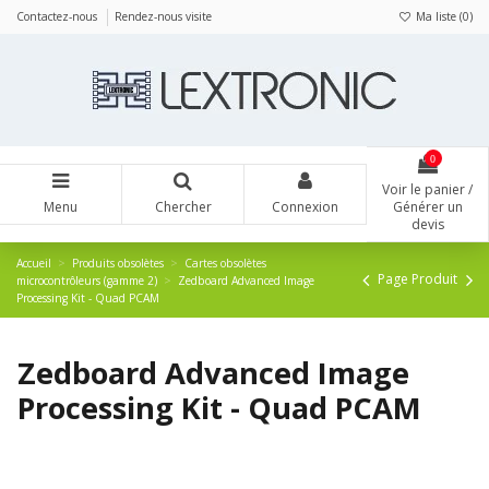
Panneau de gestion des cookies
Contactez-nous
Rendez-nous visite
Ma liste (
0
)
0
Voir le panier /
Menu
Chercher
Connexion
Générer un
devis
Accueil
Produits obsolètes
Cartes obsolètes
Page Produit
microcontrôleurs (gamme 2)
Zedboard Advanced Image
Processing Kit - Quad PCAM
Zedboard Advanced Image
Processing Kit - Quad PCAM