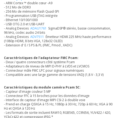
- ARM Cortex ™ double cœur -A9
- 512 Mo de DDR3
- 256 Mo de mémoire Flash Quad-SPI
- Programmation USB-JTAG intégrée
- Ethernet 10/100/1000
- USB OTG 2.0 et USB-UART
- Analog Devices
ADAU1761
SigmaDSP® stéréo, basse consommation,
96 kHz, codec audio 24 bits
- Analog Devices
ADV7511
Émetteur HDMI 225 MHz haute performance
(1080p HDMI, 8 bits VGA, 128x32 OLED)
- Extension d' E / S PS & PL (FMC, Pmod , XADC)
Caractéristiques de l'adaptateur FMC Pcam:
- Deux / quatre connecteurs côté système Pcam
- Adaptateurs de niveau de MIPI D-PHY à LVDS et LVCMOS
- Connecteur mâle FMC LPC pour signaux numériques
- Compatible avec une large gamme de tensions VADJ (1,8 V - 3,3 V)
Caractéristiques du module caméra Pcam 5C:
- Capteur d'image couleur 5 MP
- Connecteur FFC à 15 broches pour les données d'image
- Interface de capteur d'image MIPI CSI-2 à double voie
- Prend en charge QSXGA à 15 Hz, 1080p à 30 Hz, 720p à 60 Hz, VGA à 90
Hz et QVGA à 120 Hz
- Les formats de sortie incluent RAW10, RGB565, CCIR656, YUV422 / 420,
YCbCr422 et compression JPEG *