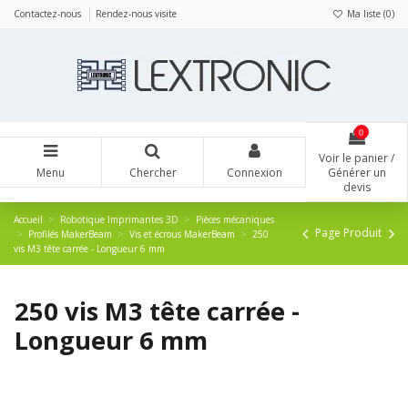
Panneau de gestion des cookies
Contactez-nous
Rendez-nous visite
Ma liste (
0
)
0
Voir le panier /
Menu
Chercher
Connexion
Générer un
devis
Accueil
Robotique Imprimantes 3D
Pièces mécaniques
Page Produit
Profilés MakerBeam
Vis et écrous MakerBeam
250
vis M3 tête carrée - Longueur 6 mm
250 vis M3 tête carrée -
Longueur 6 mm