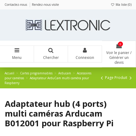
Panneau de gestion des cookies
Contactez-nous
Rendez-nous visite
Ma liste (
0
)
0
Voir le panier /
Menu
Chercher
Connexion
Générer un
devis
Accueil
Cartes programmables
Arducam
Accessoires
Page Produit
pour caméras
Adaptateur ArduCam multi caméra pour
Raspberry
Adaptateur hub (4 ports)
multi caméras Arducam
B012001 pour Raspberry Pi