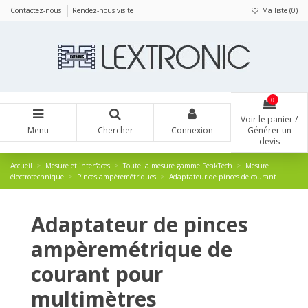
Panneau de gestion des cookies
Contactez-nous
Rendez-nous visite
Ma liste (
0
)
0
Voir le panier /
Menu
Chercher
Connexion
Générer un
devis
Accueil
Mesure et interfaces
Toute la mesure gamme PeakTech
Mesure
électrotechnique
Pinces ampèremétriques
Adaptateur de pinces de courant
Adaptateur de pinces
ampèremétrique de
courant pour
multimètres