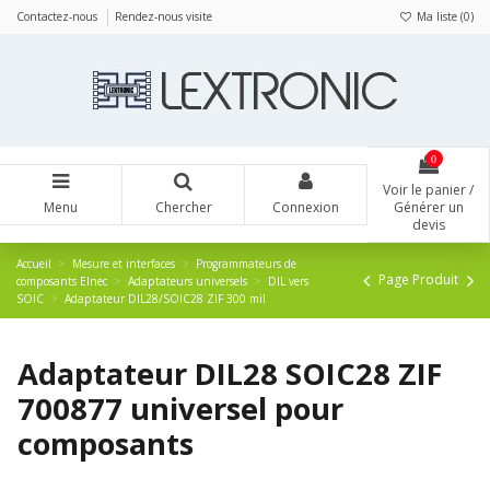
Panneau de gestion des cookies
Contactez-nous
Rendez-nous visite
Ma liste (
0
)
0
Voir le panier /
Menu
Chercher
Connexion
Générer un
devis
Accueil
Mesure et interfaces
Programmateurs de
Page Produit
composants Elnec
Adaptateurs universels
DIL vers
SOIC
Adaptateur DIL28/SOIC28 ZIF 300 mil
Adaptateur DIL28 SOIC28 ZIF
700877 universel pour
composants