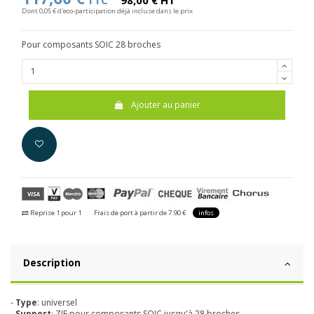
TTC
98,00 € HT
Dont 0,05 € d'eco-participation déjà incluse dans le prix
Pour composants SOIC 28 broches
Ajouter au panier
Reprise 1 pour 1
Frais de port à partir de 7.90 €
infos
Description
-
Type
: universel
-
Support
: ZIF pour composants SOIC jusqu'à 28 broches