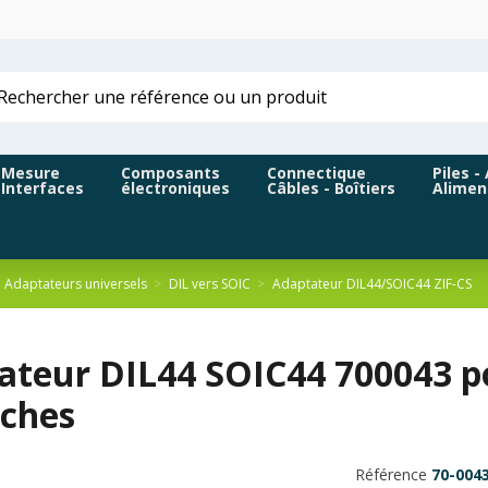
Mesure
Composants
Connectique
Piles -
Interfaces
électroniques
Câbles - Boîtiers
Alimen
Adaptateurs universels
DIL vers SOIC
Adaptateur DIL44/SOIC44 ZIF-CS
ateur DIL44 SOIC44 700043 p
oches
Référence
70-004