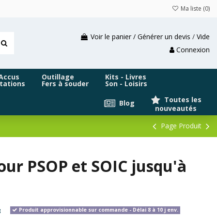
Ma liste (
0
)
Voir le panier / Générer un devis
/
Vide
Connexion
 Accus
Outillage
Kits - Livres
tations
Fers à souder
Son - Loisirs
Toutes les
Blog
nouveautés
Page Produit
our PSOP et SOIC jusqu'à
3
Produit approvisionnable sur commande - Délai 8 à 10 j env.