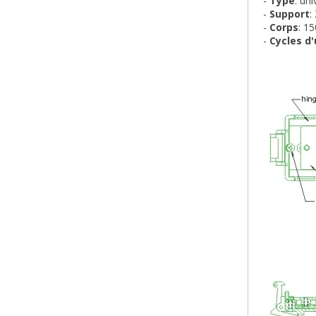
-
Type
: uni
-
Support
:
-
Corps
: 1
-
Cycles d'