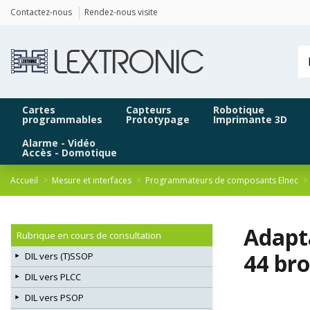
Panneau de gestion des cookies
Contactez-nous
Rendez-nous visite
Cartes
Capteurs
Robotique
programmables
Prototypage
Imprimante 3D
Alarme - Vidéo
Accès - Domotique
Accueil
Mesure et interfaces
Programmateurs de composants Elnec
Adapt
Rubrique en cours de consultation
44 br
DIL vers (T)SSOP
DIL vers PLCC
DIL vers PSOP