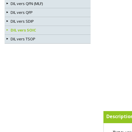
DIL vers QFN (MLF)
DIL vers QFP
DIL vers SDIP
DIL vers SOIC
DIL vers TSOP
Descriptio