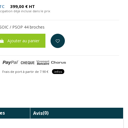
TC
399,00 € HT
cipation déjà incluse dans le prix
SOIC / PSOP 44 broches
Ajouter au panier
is de port à partir de 7.90 €
infos
es
Avis
(0)