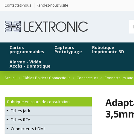
Panneau de gestion des cookies
Contactez-nous
Rendez-nous visite
Cartes
Capteurs
Robotique
programmables
Prototypage
Imprimante 3D
Alarme - Vidéo
Accès - Domotique
Accueil
Câbles Boitiers Connectique
Connecteurs
Connecteurs aud
Adapt
Rubrique en cours de consultation
3,5m
Fiches Jack
Fiches RCA
Connecteurs HDMI