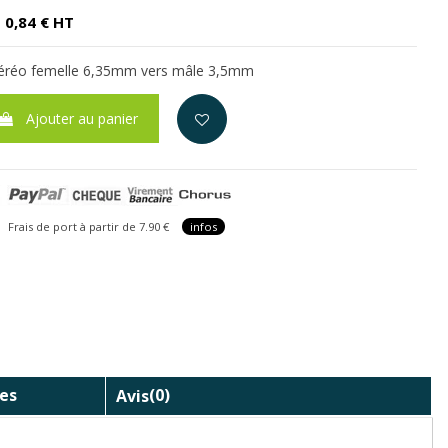
0,84 € HT
téréo femelle 6,35mm vers mâle 3,5mm
Ajouter au panier
is de port à partir de 7.90 €
infos
es
Avis
(0)