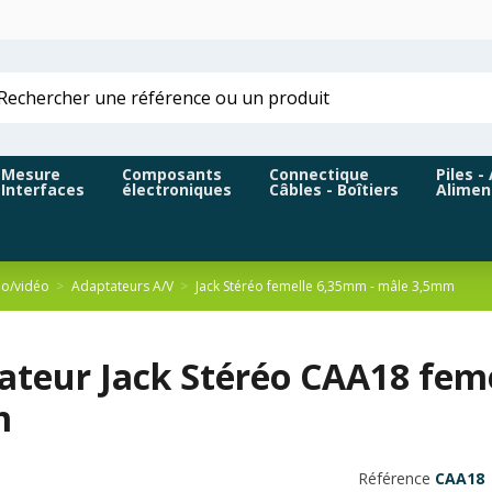
Mesure
Composants
Connectique
Piles -
Interfaces
électroniques
Câbles - Boîtiers
Alimen
io/vidéo
Adaptateurs A/V
Jack Stéréo femelle 6,35mm - mâle 3,5mm
ateur Jack Stéréo CAA18 fem
m
Référence
CAA18