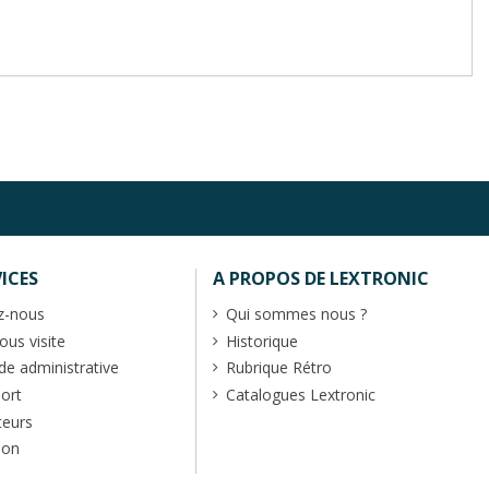
ICES
A PROPOS DE LEXTRONIC
z-nous
Qui sommes nous ?
us visite
Historique
 administrative
Rubrique Rétro
port
Catalogues Lextronic
teurs
ion