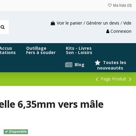
Ma liste (
0
)
Voir le panier / Générer un devis
/
Vide
Connexion
 Accus
Outillage
Kits - Livres
tations
Fers à souder
Son - Loisirs
Toutes les
Blog
nouveautés
Page Produit
elle 6,35mm vers mâle
Disponible