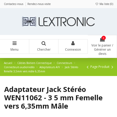
Panneau de gestion des cookies
Contactez-nous
Rendez-nous visite
Ma liste (
0
)
0
Voir le panier /
Menu
Chercher
Connexion
Générer un
devis
Accueil
Câbles Boitiers Connectique
Connecteurs
Page Produit
Connecteurs audio/vidéo
Adaptateurs A/V
Jack Stéréo
femelle 3,5mm vers mâle 6,35mm
Adaptateur Jack Stéréo
WEN11062 - 3 5 mm Femelle
vers 6,35mm Mâle