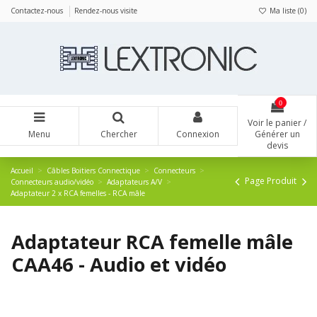
Panneau de gestion des cookies
Contactez-nous
Rendez-nous visite
Ma liste (
0
)
0
Voir le panier /
Menu
Chercher
Connexion
Générer un
devis
Accueil
Câbles Boitiers Connectique
Connecteurs
Page Produit
Connecteurs audio/vidéo
Adaptateurs A/V
Adaptateur 2 x RCA femelles - RCA mâle
Adaptateur RCA femelle mâle
CAA46 - Audio et vidéo