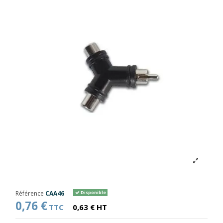
Référence
CAA46
Disponible
0,76 €
TTC
0,63 € HT