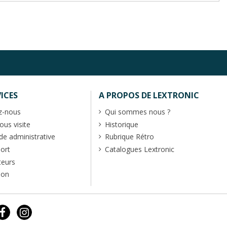
ICES
A PROPOS DE LEXTRONIC
z-nous
Qui sommes nous ?
us visite
Historique
 administrative
Rubrique Rétro
port
Catalogues Lextronic
teurs
ion