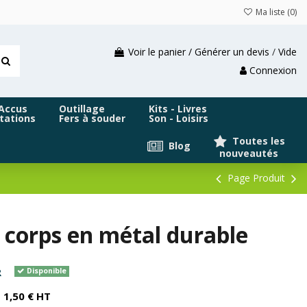
Ma liste (
0
)
Voir le panier / Générer un devis
/
Vide
Connexion
 Accus
Outillage
Kits - Livres
tations
Fers à souder
Son - Loisirs
Toutes les
Blog
nouveautés
Page Produit
corps en métal durable
R
Disponible
1,50 € HT