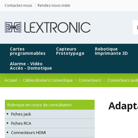
Panneau de gestion des cookies
Contactez-nous
Rendez-nous visite
Cartes
Capteurs
Robotique
programmables
Prototypage
Imprimante 3D
Alarme - Vidéo
Accès - Domotique
Accueil
Câbles Boitiers Connectique
Connecteurs
Connecteurs aud
Adapt
Rubrique en cours de consultation
Fiches Jack
Fiches RCA
Connecteurs HDMI