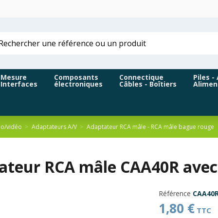
Mesure
Composants
Connectique
Piles -
Interfaces
électroniques
Câbles - Boîtiers
Alimen
io/vidéo
Adaptateurs A/V
Adaptateur RCA mâle - RCA mâle bague rouge
ateur RCA mâle CAA40R avec 
Référence
CAA40
1,80 €
TTC