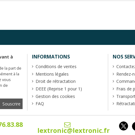
INFORMATIONS
NOS SERV
vant à
Conditions de ventes
Contacte
de la part de
Mentions légales
Rendez-no
mément à la
z vous
Droit de rétractation
Commande
en de
DEEE (Reprise 1 pour 1)
Frais de 
Gestion des cookies
Transpor
FAQ
Rétractat
76.83.88
lextronic@lextronic.fr