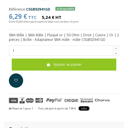
Référence
CSGB02941GD
Disponible
6,29 €
TTC
5,24 € HT
Dont 0,04 € d'eco-participation déjà incluse dans le prix
SMA Mâle | SMA Mâle | Plaqué or | 50 Ohm | Droit | Cuivre | Or | 2
pièces | Boîte - Adaptateur SMA mâle - mâle CSGB02941GD
Ajouter au panier
Reprise 1 pour 1
Frais de port à partir de 7.90 €
infos