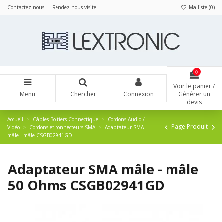
Panneau de gestion des cookies
Contactez-nous
Rendez-nous visite
Ma liste (
0
)
0
Voir le panier /
Menu
Chercher
Connexion
Générer un
devis
Accueil
Câbles Boitiers Connectique
Cordons Audio /
Page Produit
Vidéo
Cordons et connecteurs SMA
Adaptateur SMA
mâle - mâle CSGB02941GD
Adaptateur SMA mâle - mâle
50 Ohms CSGB02941GD