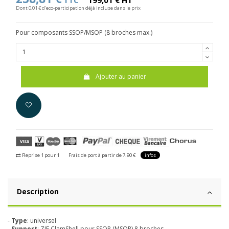
TTC
199,01 € HT
Dont 0,01 € d'eco-participation déjà incluse dans le prix
Pour composants SSOP/MSOP (8 broches max.)
Ajouter au panier
Reprise 1 pour 1
Frais de port à partir de 7.90 €
infos
Description
-
Type
: universel
-
Support
: ZIF ClamShell pour SSOP (MSOP) 8 broches