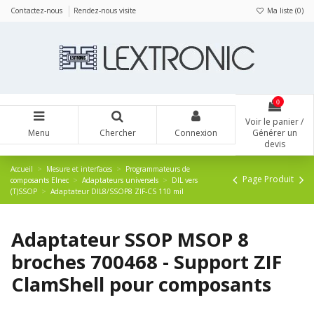
Panneau de gestion des cookies
Contactez-nous
Rendez-nous visite
Ma liste (
0
)
0
Voir le panier /
Menu
Chercher
Connexion
Générer un
devis
Accueil
Mesure et interfaces
Programmateurs de
Page Produit
composants Elnec
Adaptateurs universels
DIL vers
(T)SSOP
Adaptateur DIL8/SSOP8 ZIF-CS 110 mil
Adaptateur SSOP MSOP 8
broches 700468 - Support ZIF
ClamShell pour composants