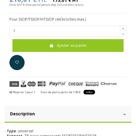
TTC
175,01 € HT
Dont 0,01 € d'eco-participation déjà incluse dans le prix
Pour SSOP/TSSOP/HTSSOP (44 broches max.)
Ajouter au panier
Reprise 1 pour 1
Frais de port à partir de 7.90 €
infos
Description
-
Type
: universel
-
Support
: ZIF pour composants SSOPTSSOP/HTSSOP