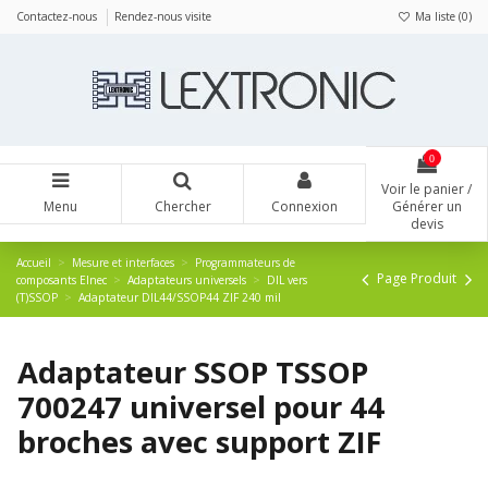
Panneau de gestion des cookies
Contactez-nous
Rendez-nous visite
Ma liste (
0
)
0
Voir le panier /
Menu
Chercher
Connexion
Générer un
devis
Accueil
Mesure et interfaces
Programmateurs de
Page Produit
composants Elnec
Adaptateurs universels
DIL vers
(T)SSOP
Adaptateur DIL44/SSOP44 ZIF 240 mil
Adaptateur SSOP TSSOP
700247 universel pour 44
broches avec support ZIF