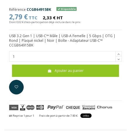
Référence
CCGB64915BK
Disponible
2,79 €
TTC
2,33 € HT
Dont 0,02 € d'eco-participation déjà incluse dans le prix
USB 3.2 Gen 1 | USB-C™ Mâle | USB-A Femelle | 5 Gbps | OTG |
Rond | Plaqué nickel | Noir | Boîte - Adaptateur USB-C™
CCGB64915BK
Ajouter au panier
Reprise 1 pour 1
Frais de port à partir de 7.90 €
infos