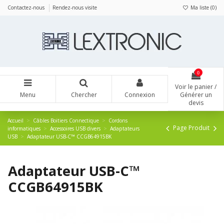
Panneau de gestion des cookies
Contactez-nous
Rendez-nous visite
Ma liste (
0
)
0
Voir le panier /
Menu
Chercher
Connexion
Générer un
devis
Accueil
Câbles Boitiers Connectique
Cordons
Page Produit
informatiques
Accessoires USB divers
Adaptateurs
USB
Adaptateur USB-C™ CCGB64915BK
Adaptateur USB-C™
CCGB64915BK