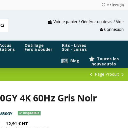
Ma liste (
0
)
Voir le panier / Générer un devis
/
Vide
Connexion
 Accus
Outillage
Kits - Livres
tations
Fers à souder
Son - Loisirs
Toutes les
Blog
nouveautés
Page Produit
GY 4K 60Hz Gris Noir
650GY
Disponible
C
12,91 € HT