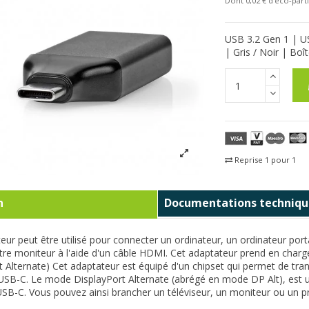
Dont 0,02 € d'eco-parti
USB 3.2 Gen 1 | U
| Gris / Noir | Boî
Reprise 1 pour 1
Fra
n
Documentations techniqu
eur peut être utilisé pour connecter un ordinateur, un ordinateur por
re moniteur à l'aide d'un câble HDMI. Cet adaptateur prend en charg
t Alternate) Cet adaptateur est équipé d'un chipset qui permet de tra
SB-C. Le mode DisplayPort Alternate (abrégé en mode DP Alt), est un s
 USB-C. Vous pouvez ainsi brancher un téléviseur, un moniteur ou un p