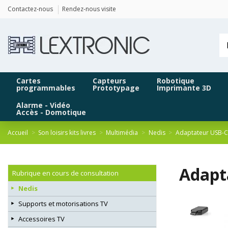
Panneau de gestion des cookies
Contactez-nous
Rendez-nous visite
Cartes
Capteurs
Robotique
programmables
Prototypage
Imprimante 3D
Alarme - Vidéo
Accès - Domotique
Accueil
Son loisirs kits livres
Multimédia
Nedis
Adaptateur USB-
Adapt
Rubrique en cours de consultation
Nedis
Supports et motorisations TV
Accessoires TV