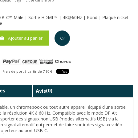
cipation déjà incluse dans le prix
SB-C™ Mâle | Sortie HDMI ™ | 4K@60Hz | Rond | Plaqué nickel
te
Ajouter au panier
is de port à partir de 7.90 €
infos
es
Avis
(0)
table, un chromebook ou tout autre appareil équipé d'une sortie
e la résolution 4K à 60 Hz. Compatible avec le mode DP Alt
nsporter des signaux non USB (modes alternatifs USB) via la
ignal alternatif qui permet de faire sortir des signaux vidéo
rojecteur au port USB-C.