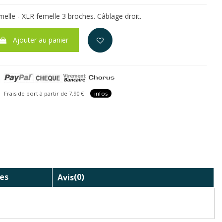
elle - XLR femelle 3 broches. Câblage droit.
Ajouter au panier
is de port à partir de 7.90 €
infos
es
Avis
(0)