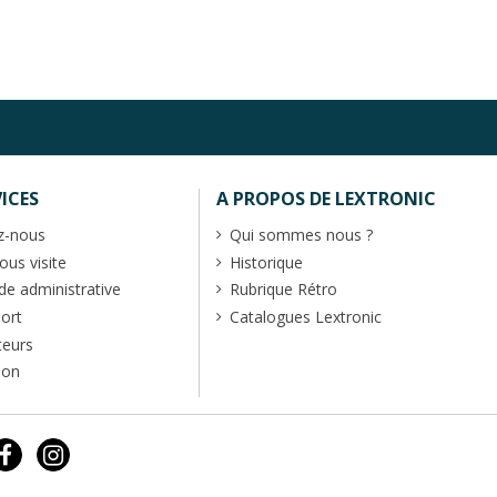
ICES
A PROPOS DE LEXTRONIC
z-nous
Qui sommes nous ?
us visite
Historique
 administrative
Rubrique Rétro
port
Catalogues Lextronic
teurs
ion