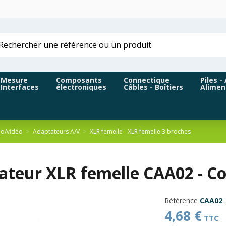
Mesure
Composants
Connectique
Piles -
Interfaces
électroniques
Câbles - Boîtiers
Alimen
io/vidéo
Adaptateurs A/V
XLR femelle - XLR femelle 3 broches
ateur XLR femelle CAA02 - Co
Référence
CAA02
4,68 €
TTC