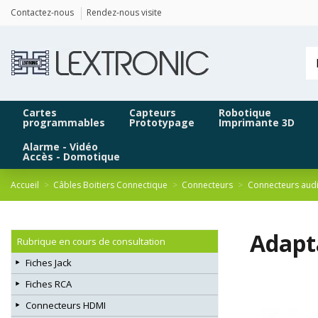
Panneau de gestion des cookies
Contactez-nous
Rendez-nous visite
Cartes
Capteurs
Robotique
programmables
Prototypage
Imprimante 3D
Alarme - Vidéo
Accès - Domotique
Accueil
Câbles Boitiers Connectique
Connecteurs
Connecteurs aud
Adapt
Rubrique en cours de consultation
Fiches Jack
Fiches RCA
Connecteurs HDMI