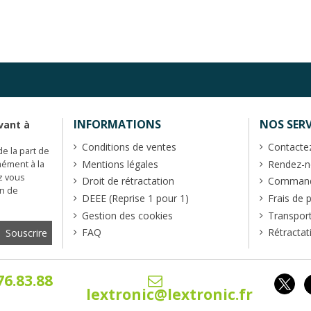
INFORMATIONS
NOS SERV
vant à
Conditions de ventes
Contacte
de la part de
Mentions légales
Rendez-no
mément à la
z vous
Droit de rétractation
Commande
en de
DEEE (Reprise 1 pour 1)
Frais de 
Gestion des cookies
Transpor
FAQ
Rétractat
76.83.88
lextronic@lextronic.fr