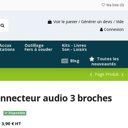
Ma liste (
0
)
Voir le panier / Générer un devis
/
Vide
Connexion
 Accus
Outillage
Kits - Livres
tations
Fers à souder
Son - Loisirs
Toutes les
Blog
nouveautés
Page Produit
nnecteur audio 3 broches
Disponible
3,90 € HT