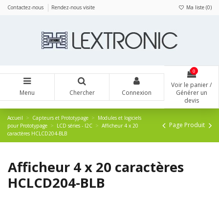
Panneau de gestion des cookies
Contactez-nous
Rendez-nous visite
Ma liste (
0
)
0
Voir le panier /
Menu
Chercher
Connexion
Générer un
devis
Accueil
Capteurs et Prototypage
Modules et logiciels
Page Produit
pour Prototypage
LCD séries - I2C
Afficheur 4 x 20
caractères HCLCD204-BLB
Afficheur 4 x 20 caractères
HCLCD204-BLB