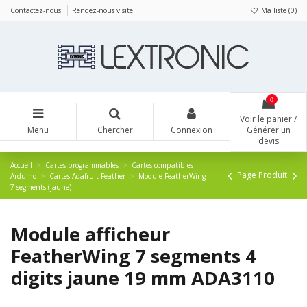
Panneau de gestion des cookies
Contactez-nous
Rendez-nous visite
Ma liste (
0
)
0
Voir le panier /
Menu
Chercher
Connexion
Générer un
devis
Accueil
Cartes programmables
Cartes compatibles
Page Produit
Arduino
Cartes Adafruit Feather
Module FeatherWing
7 segments (jaune)
Module afficheur
FeatherWing 7 segments 4
digits jaune 19 mm ADA3110