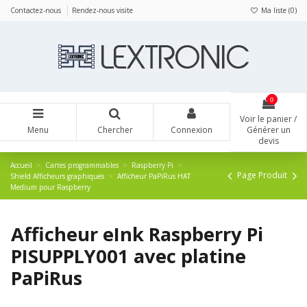
Panneau de gestion des cookies
Contactez-nous
Rendez-nous visite
Ma liste (
0
)
0
Voir le panier /
Menu
Chercher
Connexion
Générer un
devis
Accueil
Cartes programmables
Raspberry Pi
Page Produit
Shield Afficheurs graphiques
Afficheur PaPiRus HAT
Medium pour Raspberry
Afficheur eInk Raspberry Pi
PISUPPLY001 avec platine
PaPiRus