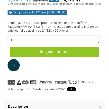
TTC
4,17 € HT
52,78 €TTC
Dont 0,02 € d'eco-participation déjà incluse dans le prix (non impacté par la promotion)
Temps restant
175
jour(s)
01
:
58
:
45
Cette platine est prévue pour s'enficher sur une plateforme
Raspberry Pi™ (A+/B+/2 /3 - non incluse). Cette dernière intègre un
afficheur ePaper/eInk de 2" (128 x 96 pixels).
Ajouter au panier
Reprise 1 pour 1
Frais de port à partir de 7.90 €
infos
Description