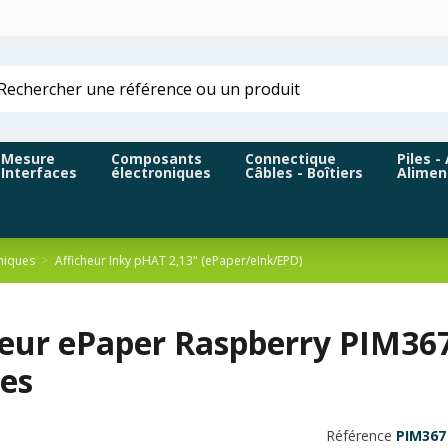
Mesure
Composants
Connectique
Piles -
Interfaces
électroniques
Câbles - Boîtiers
Alimen
hiques
Afficheur Inky pHAT 2,13" (ePaper/eInk/EPD)
eur ePaper Raspberry PIM367 
es
Référence
PIM367