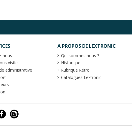
ICES
A PROPOS DE LEXTRONIC
z-nous
Qui sommes nous ?
us visite
Historique
 administrative
Rubrique Rétro
port
Catalogues Lextronic
teurs
ion