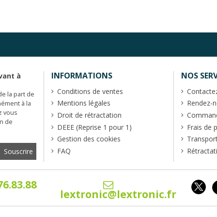
INFORMATIONS
NOS SERV
vant à
Conditions de ventes
Contacte
de la part de
Mentions légales
Rendez-no
mément à la
z vous
Droit de rétractation
Commande
en de
DEEE (Reprise 1 pour 1)
Frais de 
Gestion des cookies
Transpor
FAQ
Rétractat
76.83.88
lextronic@lextronic.fr