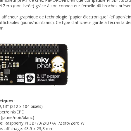
afficheur pHAT de chez PIMORONI bien que compatible Pi 3B+/3/2/B+/
i Zero (non livrée) grâce à son connecteur femelle 40 broches présent
un afficheur graphique de technologie "papier électronique" (ePaper/eI
affichables (jaune/noir/blanc). Ce type d'afficheur garde à l'écran la
on.
tiques:
2,13" (212 x 104 pixels)
aper/eInk/EPD
 (jaune/noir/blanc)
le: Raspberry Pi 3B+/3/2/B+/A+/Zero/Zero W
s affichage: 48,5 x 23,8 mm