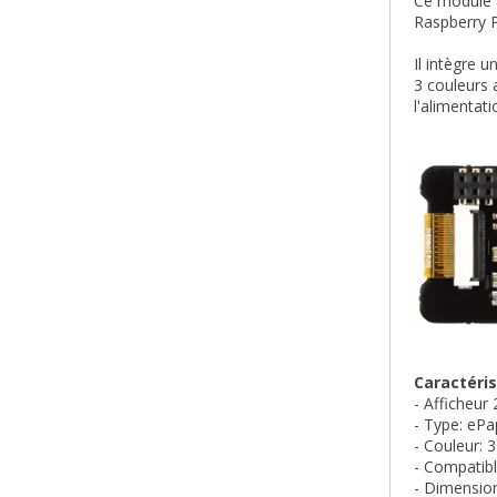
Ce module 
Raspberry P
Il intègre 
3 couleurs 
l'alimentati
Caractéris
- Afficheur 
- Type: eP
- Couleur: 3
- Compatib
- Dimension