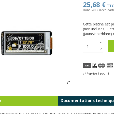
25,68 €
TT
Dont 0,01 € d'eco-parti
Cette platine est 
(non incluses). Cet
(jaune/noir/blanc) 
Reprise 1 pour 1
Fra
n
Documentations techniqu