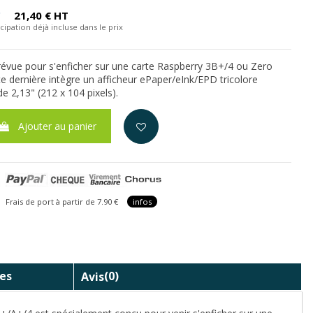
C
21,40 € HT
cipation déjà incluse dans le prix
prévue pour s'enficher sur une carte Raspberry 3B+/4 ou Zero
te dernière intègre un afficheur ePaper/eInk/EPD tricolore
de 2,13" (212 x 104 pixels).
Ajouter au panier
is de port à partir de 7.90 €
infos
es
Avis
(0)