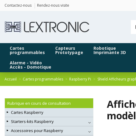
Panneau de gestion des cookies
Contactez-nous
Rendez-nous visite
Cartes
Capteurs
Robotique
programmables
Prototypage
Imprimante 3D
Alarme - Vidéo
Accès - Domotique
Accueil
Cartes programmables
Raspberry Pi
Shield Afficheurs grap
Affich
Rubrique en cours de consultation
modèl
Cartes Raspberry
Starters-kits Raspberry
Accessoires pour Raspberry