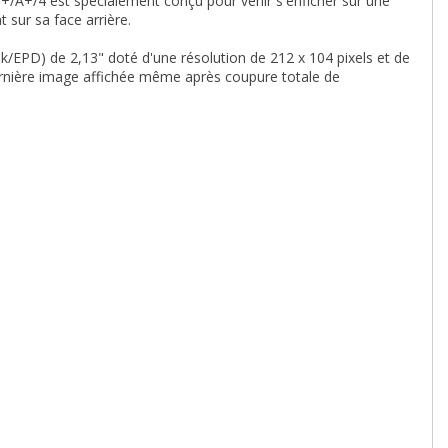
A+/4 est spécialement conçu pour venir s'enficher sur une
 sur sa face arrière.
nk/EPD) de 2,13" doté d'une résolution de 212 x 104 pixels et de
 dernière image affichée même après coupure totale de