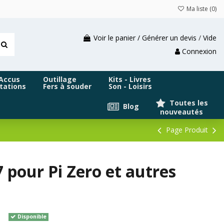
Ma liste (
0
)
Voir le panier / Générer un devis
/
Vide
Connexion
 Accus
Outillage
Kits - Livres
tations
Fers à souder
Son - Loisirs
Toutes les
Blog
nouveautés
Page Produit
pour Pi Zero et autres
Disponible