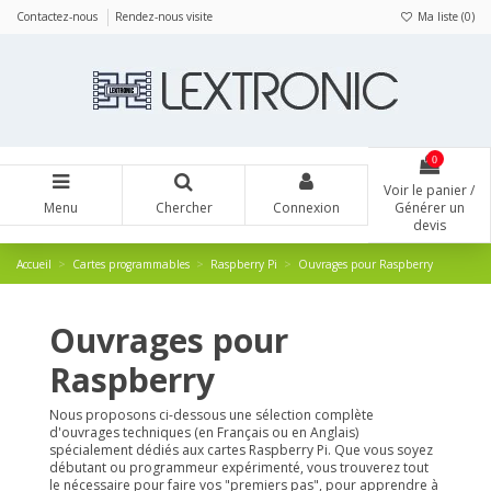
Panneau de gestion des cookies
Contactez-nous
Rendez-nous visite
Ma liste (
0
)
0
Voir le panier /
Menu
Chercher
Connexion
Générer un
devis
Accueil
Cartes programmables
Raspberry Pi
Ouvrages pour Raspberry
Ouvrages pour
Raspberry
Nous proposons ci-dessous une sélection complète
d'ouvrages techniques (en Français ou en Anglais)
spécialement dédiés aux cartes Raspberry Pi. Que vous soyez
débutant ou programmeur expérimenté, vous trouverez tout
le nécessaire pour faire vos "premiers pas", pour apprendre à