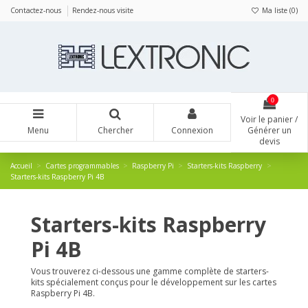
Panneau de gestion des cookies
Contactez-nous
Rendez-nous visite
Ma liste (
0
)
0
Voir le panier /
Menu
Chercher
Connexion
Générer un
devis
Accueil
Cartes programmables
Raspberry Pi
Starters-kits Raspberry
Starters-kits Raspberry Pi 4B
Starters-kits Raspberry
Pi 4B
Vous trouverez ci-dessous une gamme complète de starters-
kits spécialement conçus pour le développement sur les cartes
Raspberry Pi 4B.