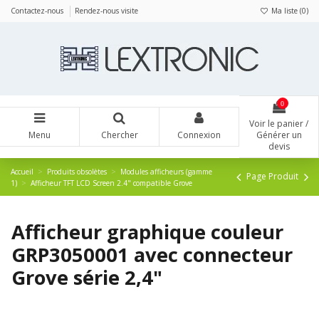
Panneau de gestion des cookies
Contactez-nous
Rendez-nous visite
Ma liste (
0
)
0
Voir le panier /
Menu
Chercher
Connexion
Générer un
devis
Accueil
Produits obsolètes
Modules afficheurs (gamme
Page Produit
1)
Afficheur TFT LCD Screen 2.4" compatible Grove
Afficheur graphique couleur
GRP3050001 avec connecteur
Grove série 2,4"