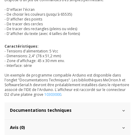
- D'effacer l'écran
- De choisir les couleurs (jusqu'à
65535)
- D'afficher des points
- De tracer des cercles
- De tracer des rectangles (pleins ou vides)
- D'afficher du texte (avec 4 tailles de fontes)
Caractéristiques:
- Tensions d'alimentation: 5 Vcc
- Dimensions: 2,4" (78 x 51,2 mm)
- Zone d'affichage: 45 x 30 mm env.
- Interface: série
Un exemple de programme compaible Arduino est disponible dans
l'onglet "Documentations Techniques". Les bibliothèques
MeOrion.h et
SoftwareSerial.h devront être préalablement installées dans le répertoire
associé de l'IDE de l'Arduino. L'afficheur est raccordé sur le connecteur
D2 d'une platine grove
10303000
.
Documentations techniques
Avis (0)