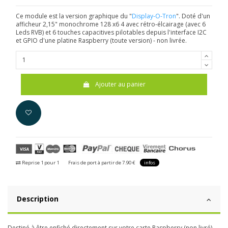
Ce module est la version graphique du "
Display-O-Tron
". Doté d'un
afficheur 2,15" monochrome 128 x6 4 avec rétro-élcairage (avec 6
Leds RVB) et 6 touches capacitives pilotables depuis l'interface I2C
et GPIO d'une platine Raspberry (toute version) - non livrée.
Ajouter au panier
Reprise 1 pour 1
Frais de port à partir de 7.90 €
infos
Description
Destiné à être enfiché directement sur votre carte Raspberry (non livré)