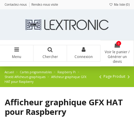
Panneau de gestion des cookies
Contactez-nous
Rendez-nous visite
Ma liste (
0
)
0
Voir le panier /
Menu
Chercher
Connexion
Générer un
devis
Accueil
Cartes programmables
Raspberry Pi
Page Produit
Shield Afficheurs graphiques
Afficheur graphique GFX
HAT pour Raspberry
Afficheur graphique GFX HAT
pour Raspberry