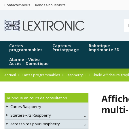
Panneau de gestion des cookies
Contactez-nous
Rendez-nous visite
Cartes
Capteurs
Robotique
programmables
Prototypage
Imprimante 3D
Alarme - Vidéo
Accès - Domotique
Accueil
Cartes programmables
Raspberry Pi
Shield Afficheurs grap
Affich
Rubrique en cours de consultation
multi
Cartes Raspberry
Starters-kits Raspberry
Accessoires pour Raspberry