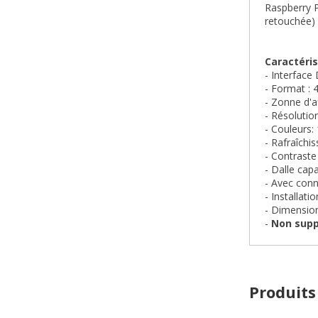
Raspberry P
retouchée)
Caractéris
- Interface
- Format : 4
- Zonne d'a
- Résolutio
- Couleurs:
- Rafraîchi
- Contraste
- Dalle capa
- Avec conn
- Installat
- Dimensio
-
Non supp
Produits