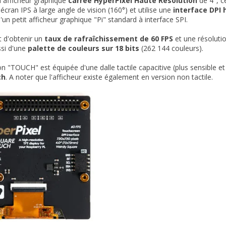
 afficheur graphique
carrée HyperPixel Haute Résolution
de 4", c
écran IPS à large angle de vision (160°) et
utilise une
interface DPI 
'un petit afficheur graphique "Pi" standard à interface SPI.
 d'obtenir un
taux de rafraîchissement de 60 FPS
et une résolutio
ssi d'une
palette de couleurs sur 18 bits
(262 144 couleurs).
on "TOUCH" est équipée d'une dalle tactile capacitive (plus sensible et 
ch
. A noter que l'afficheur existe également en version non tactile.