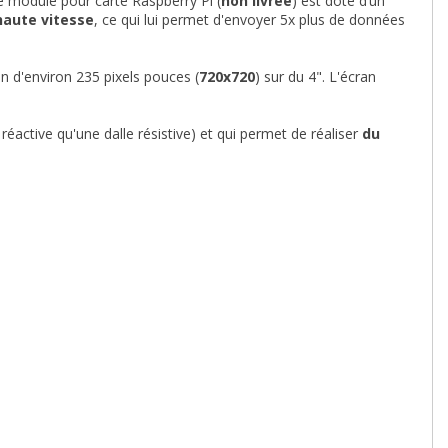
e module pour carte Raspberry Pi (
non livrée
) est doté d’un
haute vitesse
, ce qui lui permet d'envoyer 5x plus de données
n d'environ 235 pixels pouces (
720x720
) sur du 4". L'écran
réactive qu'une dalle résistive) et qui permet de réaliser
du