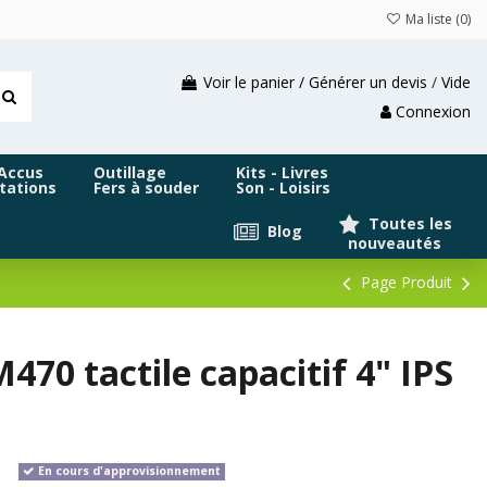
Ma liste (
0
)
Voir le panier / Générer un devis
/
Vide
Connexion
 Accus
Outillage
Kits - Livres
tations
Fers à souder
Son - Loisirs
Toutes les
Blog
nouveautés
Page Produit
70 tactile capacitif 4" IPS
En cours d'approvisionnement