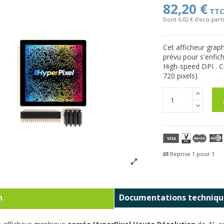
82,20 €
TT
Dont 0,02 € d'eco-parti
Cet afficheur grap
prévu pour s'enfich
High-speed DPI . C
720 pixels).
Reprise 1 pour 1
Fra
n
Documentations techniqu