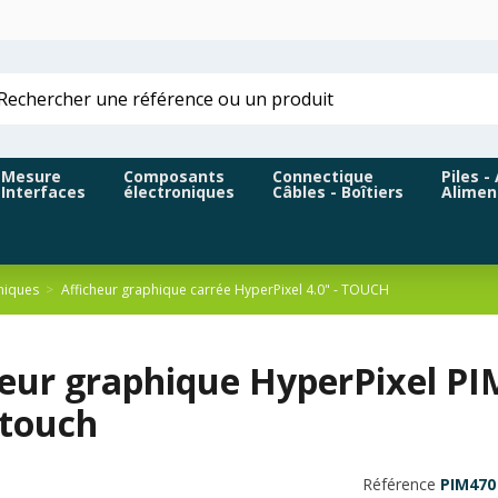
Mesure
Composants
Connectique
Piles -
Interfaces
électroniques
Câbles - Boîtiers
Alimen
hiques
Afficheur graphique carrée HyperPixel 4.0" - TOUCH
eur graphique HyperPixel PIM4
-touch
Référence
PIM470