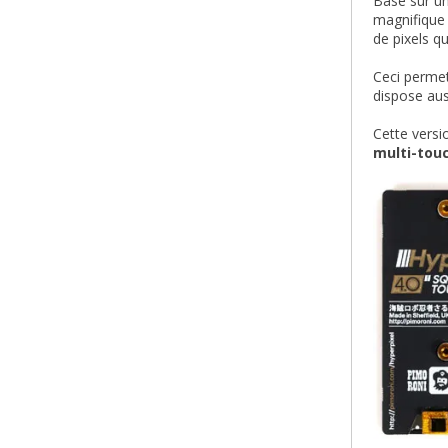
Basé sur un
magnifique 
de pixels qu
Ceci permet
dispose au
Cette versi
multi-tou