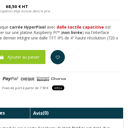
C
68,50 € HT
cipation déjà incluse dans le prix
hique
carrée HyperPixel
avec
dalle tactile capacitive
est
er sur une platine Raspberry Pi™ (
non livrée
) via l'interface
e dernier intègre une dalle TFT IPS de 4" haute résolution (720 x
Ajouter au panier
is de port à partir de 7.90 €
infos
es
Avis
(0)