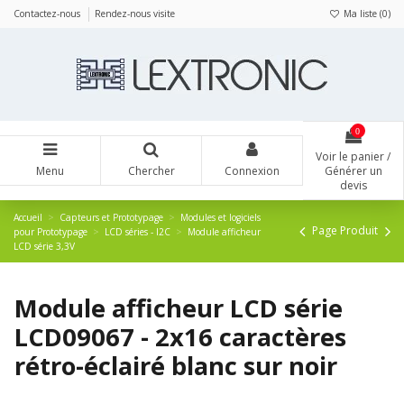
Panneau de gestion des cookies
Contactez-nous
Rendez-nous visite
Ma liste (
0
)
0
Voir le panier /
Menu
Chercher
Connexion
Générer un
devis
Accueil
Capteurs et Prototypage
Modules et logiciels
Page Produit
pour Prototypage
LCD séries - I2C
Module afficheur
LCD série 3,3V
Module afficheur LCD série
LCD09067 - 2x16 caractères
rétro-éclairé blanc sur noir