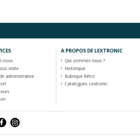
ICES
A PROPOS DE LEXTRONIC
z-nous
Qui sommes nous ?
us visite
Historique
 administrative
Rubrique Rétro
port
Catalogues Lextronic
teurs
ion