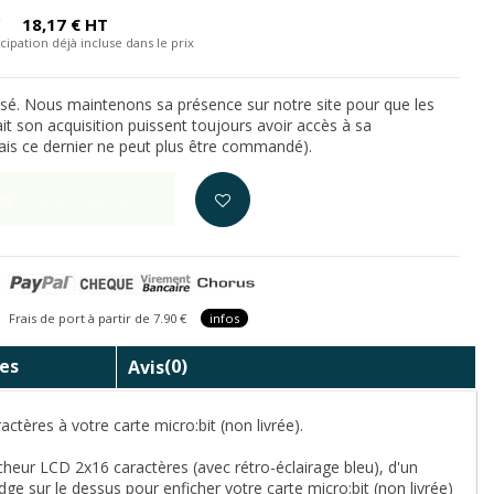
C
18,17 € HT
cipation déjà incluse dans le prix
isé. Nous maintenons sa présence sur notre site pour que les
it son acquisition puissent toujours avoir accès à sa
is ce dernier ne peut plus être commandé).
Ajouter au panier
is de port à partir de 7.90 €
infos
es
Avis
(0)
tères à votre carte micro:bit (non livrée).
cheur LCD 2x16 caractères (avec rétro-éclairage bleu), d'un
dge sur le dessus pour enficher votre carte micro:bit (non livrée)