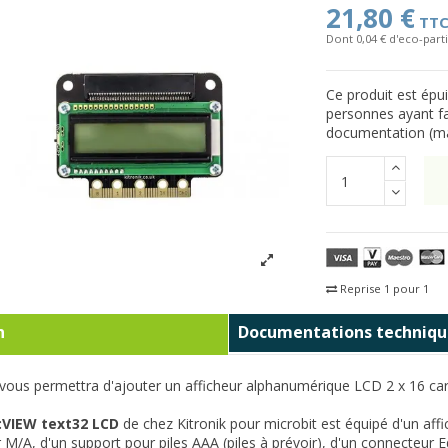
21,80 €
TT
Dont 0,04 € d'eco-parti
Ce produit est épu
personnes ayant fa
documentation (ma
Reprise 1 pour 1
Fra
n
Documentations techniqu
ous permettra d'ajouter un afficheur alphanumérique LCD 2 x 16 carac
:VIEW text32 LCD
de chez Kitronik pour microbit est équipé d'un affi
r M/A, d'un support pour piles AAA (piles à prévoir), d'un connecteur E