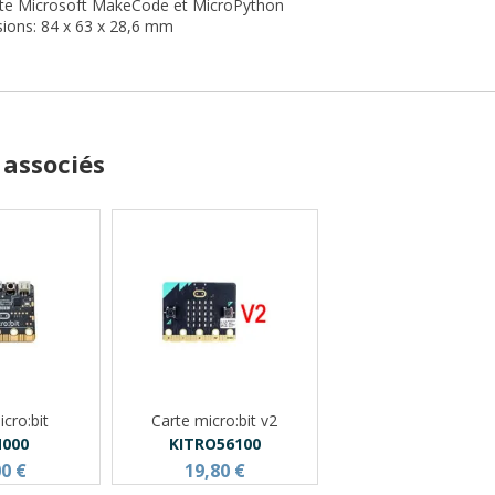
te Microsoft MakeCode et MicroPython
ions: 84 x 63 x 28,6 mm
 associés
cro:bit
Carte micro:bit v2
000
KITRO56100
00 €
19,80 €