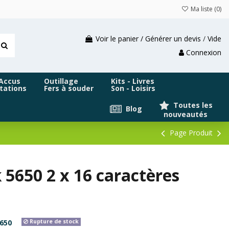
Ma liste (
0
)
Voir le panier / Générer un devis
/
Vide
Connexion
 Accus
Outillage
Kits - Livres
tations
Fers à souder
Son - Loisirs
Toutes les
Blog
nouveautés
Page Produit
 5650 2 x 16 caractères
650
Rupture de stock