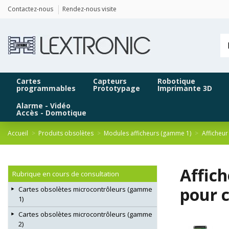
Panneau de gestion des cookies
Contactez-nous
Rendez-nous visite
Cartes
Capteurs
Robotique
programmables
Prototypage
Imprimante 3D
Alarme - Vidéo
Accès - Domotique
Accueil
Produits obsolètes
Modules afficheurs (gamme 1)
Afficheur
Affich
Rubrique en cours de consultation
pour c
Cartes obsolètes microcontrôleurs (gamme
1)
Cartes obsolètes microcontrôleurs (gamme
2)