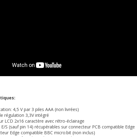
tiques:
ation: 4,5 V par 3 piles AAA (non livrées)
e régulation 3,3V intégré
ur LCD 2x16 caractère avec rétro-éclairage
 E/S (sauf pin 14) récupérables sur connecteur PCB compatible Edge
teur Edge compatible BBC micro:bit (non inclus)