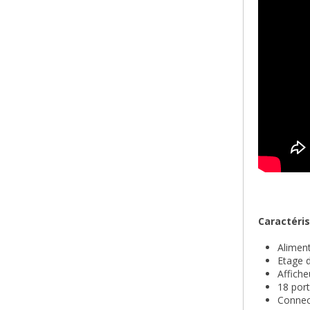
Caractéris
Aliment
Etage d
Affiche
18 port
Connec