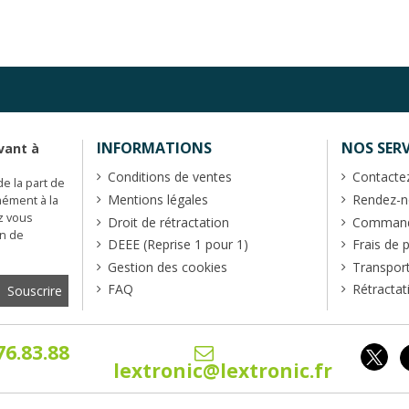
INFORMATIONS
NOS SERV
vant à
Conditions de ventes
Contacte
de la part de
Mentions légales
Rendez-no
mément à la
z vous
Droit de rétractation
Commande
en de
DEEE (Reprise 1 pour 1)
Frais de 
Gestion des cookies
Transpor
FAQ
Rétractat
76.83.88
lextronic@lextronic.fr