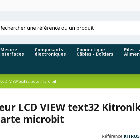
Mesure
Composants
Connectique
Piles -
Interfaces
électroniques
Câbles - Boîtiers
Alimen
 LCD :VIEW text32 pour micro:bit
eur LCD VIEW text32 Kitronik
arte microbit
Référence
KITRO5