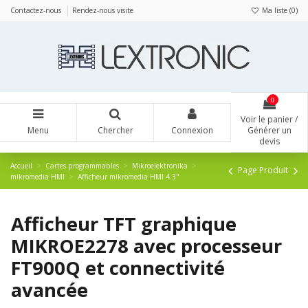
Panneau de gestion des cookies
Contactez-nous
Rendez-nous visite
Ma liste (
0
)
0
Voir le panier /
Menu
Chercher
Connexion
Générer un
devis
Accueil
Cartes programmables
Mikroelektronika
Page Produit
mikromedia HMI
Afficheur mikromedia HMI 4.3"
Afficheur TFT graphique
MIKROE2278 avec processeur
FT900Q et connectivité
avancée