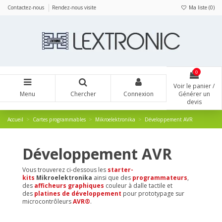
Panneau de gestion des cookies
Contactez-nous
Rendez-nous visite
Ma liste (
0
)
0
Voir le panier /
Menu
Chercher
Connexion
Générer un
devis
Accueil
Cartes programmables
Mikroelektronika
Développement AVR
Développement AVR
Vous trouverez ci-dessous les
starter-
kits
Mikroelektronika
ainsi que des
programmateurs
,
des
afficheurs graphiques
couleur à dalle tactile et
des
platines de développement
pour prototypage sur
microcontrôleurs
AVR®
.