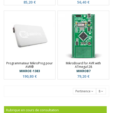
85,20 €
56,40 €
Programmateur MikroProg pour
MikroBoard for AVR with
AVR®
ATmega128
MIKROE-1383
MIKROB7
190,80 €
79,20 €
Pertinence
8
Rubrique en cours de consultation